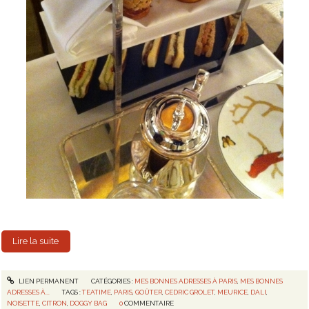
Lire la suite
LIEN PERMANENT
CATÉGORIES :
MES BONNES ADRESSES À PARIS
,
MES BONNES
ADRESSES À...
TAGS :
TEATIME
,
PARIS
,
GOÛTER
,
CEDRIC GROLET
,
MEURICE
,
DALI
,
NOISETTE
,
CITRON
,
DOGGY BAG
0
COMMENTAIRE