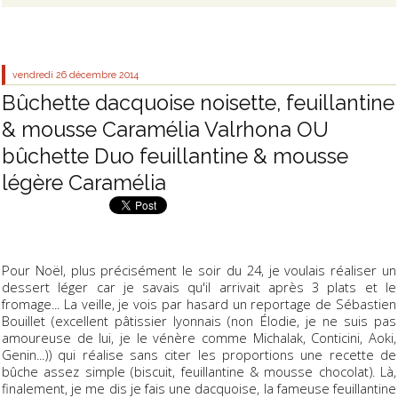
vendredi 26
décembre 2014
Bûchette dacquoise noisette, feuillantine
& mousse Caramélia Valrhona OU
bûchette Duo feuillantine & mousse
légère Caramélia
Pour Noël, plus précisément le soir du 24, je voulais réaliser un
dessert léger car je savais qu'il arrivait après 3 plats et le
fromage... La veille, je vois par hasard un reportage de Sébastien
Bouillet (excellent pâtissier lyonnais (non Élodie, je ne suis pas
amoureuse de lui, je le vénère comme Michalak, Conticini, Aoki,
Genin...)) qui réalise sans citer les proportions une recette de
bûche assez simple (biscuit, feuillantine & mousse chocolat). Là,
finalement, je me dis je fais une dacquoise, la fameuse feuillantine