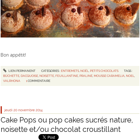
Bon appétit!
LIEN PERMANENT
CATÉGORIES :
ENTREMETS
,
NOËL
,
PETITS CHOCOLATS
TAGS :
BÛCHETTE
,
DACQUOISE
,
NOISETTE
,
FEUILLANTINE
,
PRALINÉ
,
MOUSSE CARAMELIA
,
NOEL
,
VALRHONA
1
COMMENTAIRE
jeudi 20
novembre 2014
Cake Pops ou pop cakes sucrés nature,
noisette et/ou chocolat croustillant