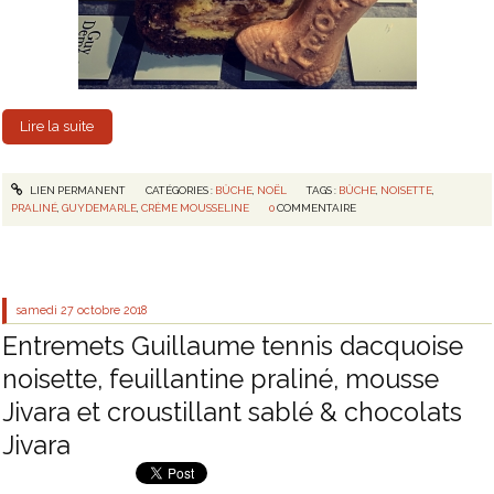
Lire la suite
LIEN PERMANENT
CATÉGORIES :
BÛCHE
,
NOËL
TAGS :
BÛCHE
,
NOISETTE
,
PRALINÉ
,
GUYDEMARLE
,
CRÈME MOUSSELINE
0
COMMENTAIRE
samedi 27
octobre 2018
Entremets Guillaume tennis dacquoise
noisette, feuillantine praliné, mousse
Jivara et croustillant sablé & chocolats
Jivara