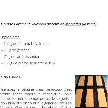
Mousse Caramélia Valrhona (recette de
Mercotte
) (la veille)
Ingrédients
:
- 102 g de Caramelia Valrhona
- 1,5 g de gélatine
- 75 g de lait frais entier
- 150 g de crème fleurette à 35%.
Préparation
:
Trempez la gélatine dans beaucoup d’eau
froide. Faîtes fondre le chocolat au bain-
marie, en même temps portez le lait juste à
ébullition et y dissoudre la gélatine essorée.
Versez 1/3 du lait sur le chocolat et réalisez