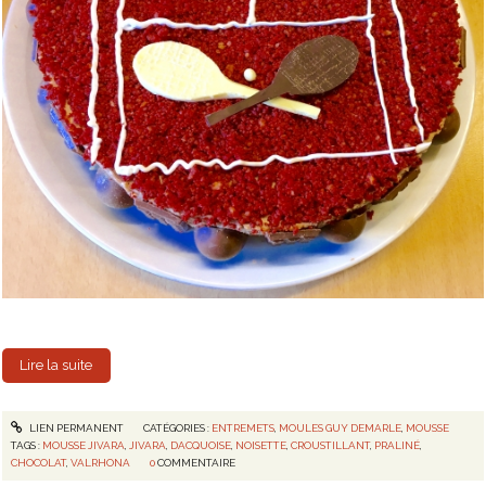
Lire la suite
LIEN PERMANENT
CATÉGORIES :
ENTREMETS
,
MOULES GUY DEMARLE
,
MOUSSE
TAGS :
MOUSSE JIVARA
,
JIVARA
,
DACQUOISE
,
NOISETTE
,
CROUSTILLANT
,
PRALINÉ
,
CHOCOLAT
,
VALRHONA
0
COMMENTAIRE