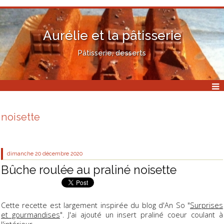
Aurélie et la pâtisserie
Pâtisserie, desserts
noisette
dimanche 20
décembre 2020
Bûche roulée au praliné noisette
Cette recette est largement inspirée du blog d'An So "
Surprises
et gourmandises
". J'ai ajouté un insert praliné coeur coulant à