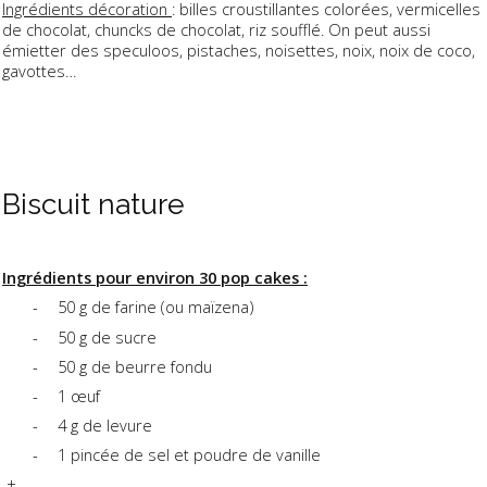
Ingrédients décoration
: billes croustillantes colorées, vermicelles
de chocolat, chuncks de chocolat, riz soufflé. On peut aussi
émietter des speculoos, pistaches, noisettes, noix, noix de coco,
gavottes…
Biscuit nature
Ingrédients pour environ 30 pop cakes :
-
50 g de farine (ou maïzena)
-
50 g de sucre
-
50 g de beurre fondu
-
1 œuf
-
4 g de levure
-
1 pincée de sel et poudre de vanille
+