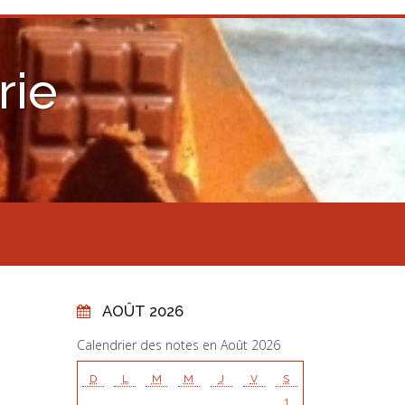
rie
AOÛT 2026
Calendrier des notes en Août 2026
D
L
M
M
J
V
S
1