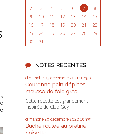
2
3
4
5
6
7
8
9
10
11
12
13
14
15
16
17
18
19
20
21
22
s
23
24
25
26
27
28
29
30
31
NOTES RÉCENTES
dimanche 05
décembre 2021
16h56
Couronne pain d'épices,
mousse de foie gras,...
is
Cette recette est grandement
té
inspirée du Club Guy...
ge
dimanche 20
décembre 2020
18h39
Bûche roulée au praliné
noisette