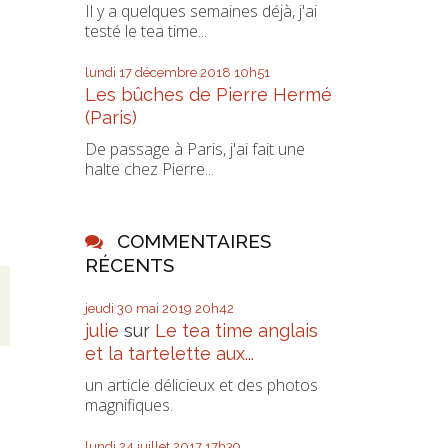
Il y a quelques semaines déjà, j'ai
testé le tea time...
lundi 17
décembre 2018
10h51
Les bûches de Pierre Hermé
(Paris)
De passage à Paris, j'ai fait une
halte chez Pierre...
COMMENTAIRES
RÉCENTS
jeudi 30
mai 2019
20h42
julie
sur
Le tea time anglais
et la tartelette aux...
un article délicieux et des photos
magnifiques.
lundi 24
juillet 2017
17h39