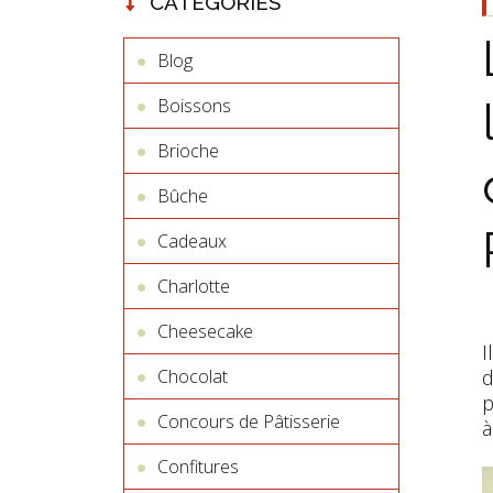
CATÉGORIES
Blog
Boissons
Brioche
Bûche
Cadeaux
Charlotte
Cheesecake
I
Chocolat
d
p
Concours de Pâtisserie
à
Confitures