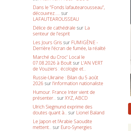
Dans le ”Fonds lafautearousseau”,
découvrez......
sur
LAFAUTEAROUSSEAU
Délice de cathédrale
sur
La
senteur de l'esprit
Les Jours Gris
sur
FUMIGÈNE -
Derrière l'écran de fumée, la réalité
Marché du Croc' Local le
07.08.2026 à Boult
sur
L'AN VERT
de Vouziers : écologie et...
Russie-Ukraine : Bilan du 5 août
2026
sur
l'information nationaliste
Humour. France Inter vient de
présenter...
sur
XYZ, ABCD
Ulrich Siegmund exprime des
doutes quant à...
sur
Lionel Baland
Le Japon et l’Arabie Saoudite
mettent...
sur
Euro-Synergies