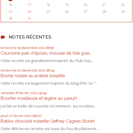
16
17
18
19
20
21
22
23
24
25
26
27
28
29
30
31
NOTES RÉCENTES
dimanche 05
décembre 2021
16h56
Couronne pain d'épices, mousse de foie gras,...
Cette recette est grandement inspirée du Club Guy...
dimanche 20
décembre 2020
18h39
Bûche roulée au praliné noisette
Cette recette est largement inspirée du blog d'An So "...
vendredi 28
février 2020
14h49
Brioche moelleuse et légère au yaourt
J'ai fait un belle découverte récemment : les recettes...
jeudi 27
février 2020
08h20
Babka chocolat noisette (Jeffrey Cagnes Storer)
Cette délicieuse recette est issue du Fou de pâtisserie...