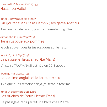
mercredi 26
février 2020
17h53
Hallah ou Hallot
lundi 11
novembre 2019
16h45
Un goûter avec Claire Damon (Des gâteaux et du...
Avec un peu de retard, je vous présente un goûter...
dimanche 16
juin 2019
17h37
Tarte rustique aux pommes
Je vois souvent des tartes rustiques sur le net....
lundi 10
juin 2019
17h42
La patisserie Takayanagi (Le Mans)
L’histoire TAKAYANAGI est née en 2013 avec...
jeudi 30
mai 2019
17h44
Le tea time anglais et la tartelette aux...
Il y a quelques semaines déjà, j'ai testé le tea time...
lundi 17
décembre 2018
10h51
Les bûches de Pierre Hermé (Paris)
De passage à Paris, j'ai fait une halte chez Pierre...