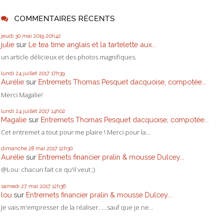
COMMENTAIRES RÉCENTS
jeudi 30
mai 2019
20h42
julie
sur
Le tea time anglais et la tartelette aux...
un article délicieux et des photos magnifiques.
lundi 24
juillet 2017
17h39
Aurélie
sur
Entremets Thomas Pesquet dacquoise, compotée...
Merci Magalie!
lundi 24
juillet 2017
14h02
Magalie
sur
Entremets Thomas Pesquet dacquoise, compotée...
Cet entremet a tout pour me plaire ! Merci pour la...
dimanche 28
mai 2017
12h30
Aurélie
sur
Entremets financier pralin & mousse Dulcey...
@Lou: chacun fait ce qu'il veut ;)
samedi 27
mai 2017
12h36
lou
sur
Entremets financier pralin & mousse Dulcey...
Je vais m'empresser de la réaliser. ....sauf que je ne...