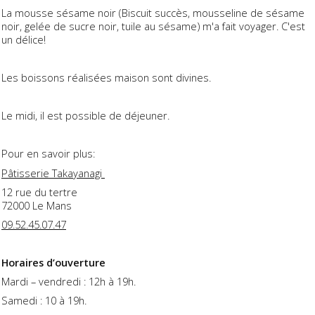
La mousse sésame noir (Biscuit succès, mousseline de sésame
noir, gelée de sucre noir, tuile au sésame) m'a fait voyager. C'est
un délice!
Les boissons réalisées maison sont divines.
Le midi, il est possible de déjeuner.
Pour en savoir plus:
Pâtisserie Takayanagi
12 rue du tertre
72000 Le Mans
09.52.45.07.47
Horaires d’ouverture
Mardi – vendredi : 12h à 19h.
Samedi : 10 à 19h.