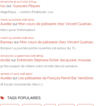
dimanche 30
avril 2017
07h44
lou
sur
Joyeuses Pâques
Magnifique.....comme d'habitude. Lou
mardi 04
octobre 2016
13h10
Aurélie
sur
Mon cours de pâtisserie chez Vincent Guerlais...
Merci pour l'information!
mardi 04
octobre 2016
11h21
Barreau
sur
Mon cours de pâtisserie chez Vincent Guerlais...
Bonjour La journée portes ouvertes est autour du 15...
dimanche 11
septembre 2016
08h05
elodie
sur
Entremets Stéphane Eicher dacquoise, mousse...
Je fais essayer de refaire votre recette dans la semaine...
samedi 27
août 2016
19h07
Aurélie
sur
Les pâtisseries de François Perret Bar Vendôme...
@ Escale Gourmande: Merci ;)
TAGS POPULAIRES