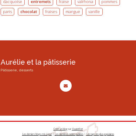
dacquoise
entremets
fraise
valrhona
pommes
paris
chocolat
fraises
mangue
vanille
Aurélie et la pâtisserie
Pâtisserie, desserts
Créer un blog
sur
Hautetfort
Les derniers blogs mis à jour
|
Les dernières notes publiées
|
Les tags les plus populaires