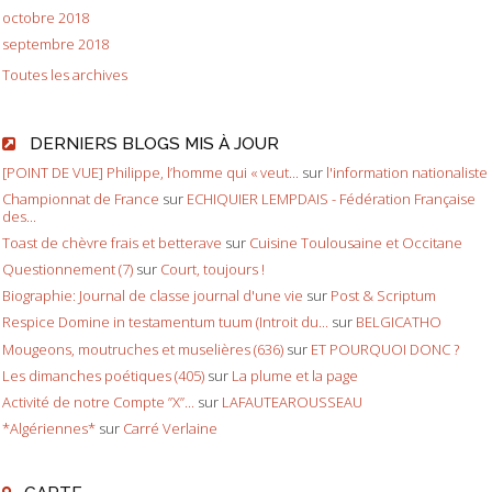
octobre 2018
septembre 2018
Toutes les archives
DERNIERS BLOGS MIS À JOUR
[POINT DE VUE] Philippe, l’homme qui « veut...
sur
l'information nationaliste
Championnat de France
sur
ECHIQUIER LEMPDAIS - Fédération Française
des...
Toast de chèvre frais et betterave
sur
Cuisine Toulousaine et Occitane
Questionnement (7)
sur
Court, toujours !
Biographie: Journal de classe journal d'une vie
sur
Post & Scriptum
Respice Domine in testamentum tuum (Introit du...
sur
BELGICATHO
Mougeons, moutruches et muselières (636)
sur
ET POURQUOI DONC ?
Les dimanches poétiques (405)
sur
La plume et la page
Activité de notre Compte ”X”...
sur
LAFAUTEAROUSSEAU
*Algériennes*
sur
Carré Verlaine