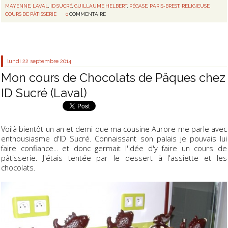
MAYENNE
,
LAVAL
,
ID SUCRÉ
,
GUILLAUME HELBERT
,
PÉGASE
,
PARIS-BREST
,
RELIGIEUSE
,
COURS DE PÂTISSERIE
0
COMMENTAIRE
lundi 22
septembre 2014
Mon cours de Chocolats de Pâques chez
ID Sucré (Laval)
Voilà bientôt un an et demi que ma cousine Aurore me parle avec
enthousiasme d'ID Sucré. Connaissant son palais je pouvais lui
faire confiance... et donc germait l'idée d'y faire un cours de
pâtisserie. J'étais tentée par le dessert à l'assiette et les
chocolats.