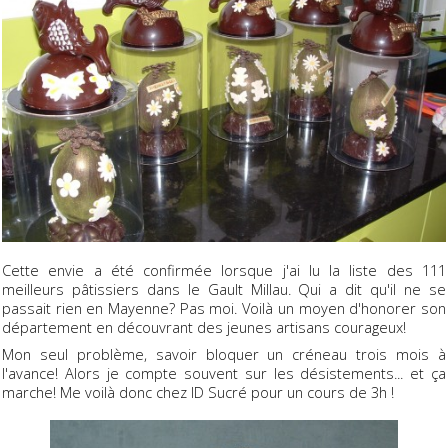
Cette envie a été confirmée lorsque j'ai lu la liste des 111
meilleurs pâtissiers dans le Gault Millau. Qui a dit qu'il ne se
passait rien en Mayenne? Pas moi. Voilà un moyen d'honorer son
département en découvrant des jeunes artisans courageux!
Mon seul problème, savoir bloquer un créneau trois mois à
l'avance! Alors je compte souvent sur les désistements... et ça
marche! Me voilà donc chez ID Sucré pour un cours de 3h !