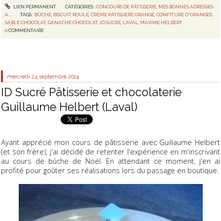
LIEN PERMANENT
CATÉGORIES :
CONCOURS DE PÂTISSERIE
,
MES BONNES ADRESSES
À...
TAGS :
BÛCHE
,
BISCUIT ROULÉ
,
CRÈME PÂTISSIÈRE ORANGE
,
CONFITURE D'ORANGES
,
SABLÉ CHOCOLAT
,
GANACHE CHOCOLAT
,
ID SUCRÉ
,
LAVAL
,
MAXIME HELBERT
0
COMMENTAIRE
mercredi 24
septembre 2014
ID Sucré Pâtisserie et chocolaterie
Guillaume Helbert (Laval)
Ayant apprécié mon cours de pâtisserie avec Guillaume Helbert
(et son frère), j'ai décidé de retenter l'expérience en m'inscrivant
au cours de bûche de Noël. En attendant ce moment, j'en ai
profité pour goûter ses réalisations lors du passage en boutique.