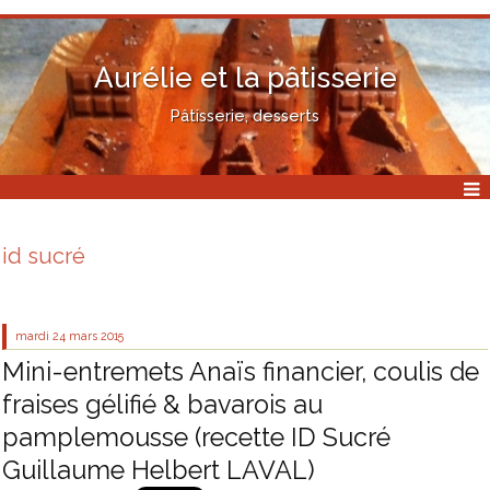
Aurélie et la pâtisserie
Pâtisserie, desserts
id sucré
mardi 24
mars 2015
Mini-entremets Anaïs financier, coulis de
fraises gélifié & bavarois au
pamplemousse (recette ID Sucré
Guillaume Helbert LAVAL)