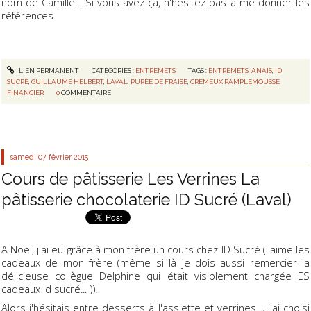
nom de Camille... Si vous avez ça, n'hésitez pas à me donner les
références.
LIEN PERMANENT
CATÉGORIES :
ENTREMETS
TAGS :
ENTREMETS
,
ANAIS
,
ID
SUCRÉ
,
GUILLAUME HELBERT
,
LAVAL
,
PURÉE DE FRAISE
,
CRÉMEUX PAMPLEMOUSSE
,
FINANCIER
0
COMMENTAIRE
samedi 07
février 2015
Cours de pâtisserie Les Verrines La
pâtisserie chocolaterie ID Sucré (Laval)
A Noël, j'ai eu grâce à mon frère un cours chez ID Sucré (j'aime les
cadeaux de mon frère (même si là je dois aussi remercier la
délicieuse collègue Delphine qui était visiblement chargée ES
cadeaux Id sucré... )).
Alors j'hésitais entre desserts à l'assiette et verrines..., j'ai choisi