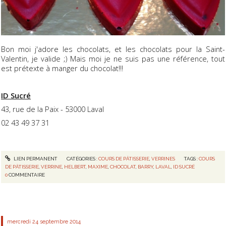
Bon moi j'adore les chocolats, et les chocolats pour la Saint-
Valentin, je valide ;) Mais moi je ne suis pas une référence, tout
est prétexte à manger du chocolat!!!
ID Sucré
43, rue de la Paix - 53000 Laval
02 43 49 37 31
LIEN PERMANENT
CATÉGORIES :
COURS DE PÂTISSERIE
,
VERRINES
TAGS :
COURS
DE PÂTISSERIE
,
VERRINE
,
HELBERT
,
MAXIME
,
CHOCOLAT
,
BARRY
,
LAVAL
,
ID SUCRÉ
0
COMMENTAIRE
mercredi 24
septembre 2014