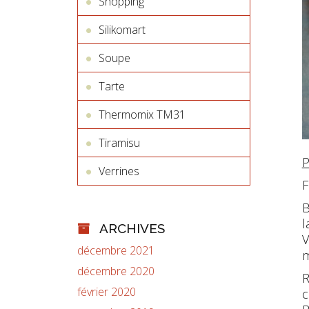
Shopping
Silikomart
Soupe
Tarte
Thermomix TM31
Tiramisu
P
Verrines
F
B
l
ARCHIVES
V
décembre 2021
m
décembre 2020
R
février 2020
c