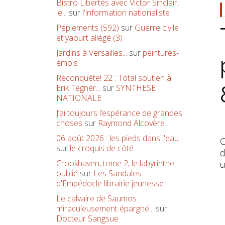
Bistro Libertés avec Victor Sinclair,
le...
sur
l'information nationaliste
Pépiements (592)
sur
Guerre civile
et yaourt allégé (3)
Jardins à Versailles...
sur
peintures-
émois
Reconquête! 22 : Total soutien à
Erik Tegnér...
sur
SYNTHESE
NATIONALE
J’ai toujours l’espérance de grandes
choses
sur
Raymond Alcovère
06 août 2026 : les pieds dans l'eau
C
sur
le croquis de côté
d
Crookhaven, tome 2, le labyrinthe
u
oublié
sur
Les Sandales
d'Empédocle librairie jeunesse
Le calvaire de Saumos
miraculeusement épargné...
sur
Docteur Sangsue