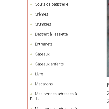
Cours de pâtisserie
Crèmes
Crumbles
Dessert à l'assiette
Entremets
Gâteaux
Gâteaux enfants
Livre
Macarons
P
5
Mes bonnes adresses à
Paris
6
Mes bonnes adresses à...