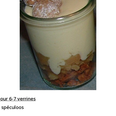
our 6-7 verrines
 spéculoos