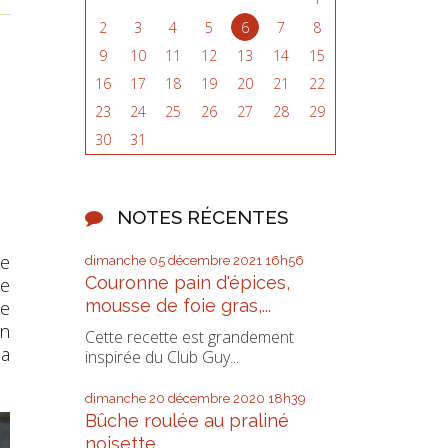
2
3
4
5
6
7
8
9
10
11
12
13
14
15
16
17
18
19
20
21
22
23
24
25
26
27
28
29
30
31
NOTES RÉCENTES
ée
dimanche 05
décembre 2021
16h56
Couronne pain d'épices,
ne
mousse de foie gras,...
ne
un
Cette recette est grandement
la
inspirée du Club Guy...
dimanche 20
décembre 2020
18h39
Bûche roulée au praliné
noisette