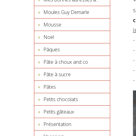
s
Moules Guy Demarle
c
Mousse
I
Noël
-
Pâques
-
-
Pâte à choux and co
-
Pâte à sucre
-
Pâtes
Petits chocolats
Petits gâteaux
Présentation