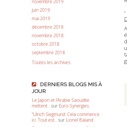
R
novembre 2019
juin 2019
mai 2019
D
décembre 2018
A
é
novembre 2018
d
octobre 2018
u
septembre 2018
t
g
Toutes les archives
DERNIERS BLOGS MIS À
JOUR
Le Japon et l’Arabie Saoudite
mettent...
sur
Euro-Synergies
”Ulrich Siegmund. Cela commence
ici. Tout est...
sur
Lionel Baland