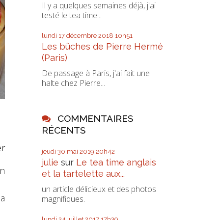
Il y a quelques semaines déjà, j'ai
testé le tea time...
lundi 17
décembre 2018
10h51
Les bûches de Pierre Hermé
(Paris)
De passage à Paris, j'ai fait une
halte chez Pierre...
COMMENTAIRES
RÉCENTS
er
jeudi 30
mai 2019
20h42
julie
sur
Le tea time anglais
en
et la tartelette aux...
un article délicieux et des photos
la
magnifiques.
lundi 24
juillet 2017
17h39