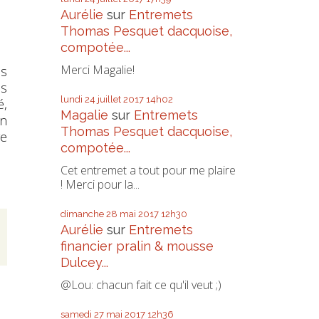
Aurélie
sur
Entremets
Thomas Pesquet dacquoise,
compotée...
Merci Magalie!
os
és
lundi 24
juillet 2017
14h02
é,
Magalie
sur
Entremets
en
Thomas Pesquet dacquoise,
re
compotée...
Cet entremet a tout pour me plaire
! Merci pour la...
dimanche 28
mai 2017
12h30
Aurélie
sur
Entremets
financier pralin & mousse
Dulcey...
@Lou: chacun fait ce qu'il veut ;)
samedi 27
mai 2017
12h36