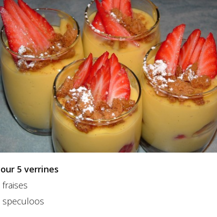
our 5 verrines
 fraises
 speculoos
+