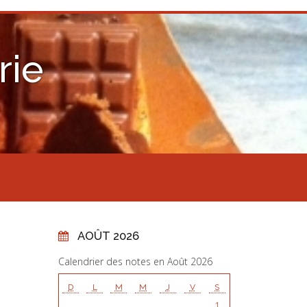
rie
AOÛT 2026
Calendrier des notes en Août 2026
D
L
M
M
J
V
S
1