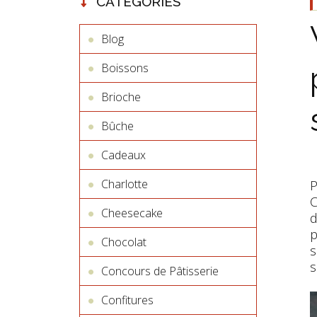
CATÉGORIES
Blog
Boissons
Brioche
Bûche
Cadeaux
Charlotte
P
C
Cheesecake
d
p
Chocolat
s
s
Concours de Pâtisserie
Confitures