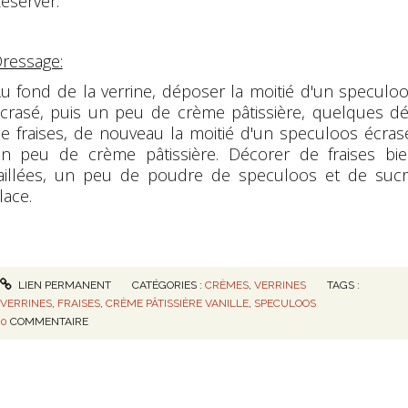
éserver.
ressage:
u fond de la verrine, déposer la moitié d'un speculo
crasé, puis un peu de crème pâtissière, quelques d
e fraises, de nouveau la moitié d'un speculoos écras
n peu de crème pâtissière. Décorer de fraises bi
aillées, un peu de poudre de speculoos et de suc
lace.
LIEN PERMANENT
CATÉGORIES :
CRÈMES
,
VERRINES
TAGS :
VERRINES
,
FRAISES
,
CRÈME PÂTISSIÈRE VANILLE
,
SPECULOOS
0
COMMENTAIRE