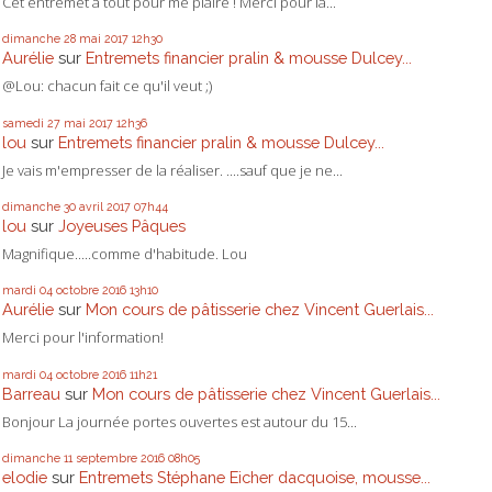
Cet entremet a tout pour me plaire ! Merci pour la...
dimanche 28
mai 2017
12h30
Aurélie
sur
Entremets financier pralin & mousse Dulcey...
@Lou: chacun fait ce qu'il veut ;)
samedi 27
mai 2017
12h36
lou
sur
Entremets financier pralin & mousse Dulcey...
Je vais m'empresser de la réaliser. ....sauf que je ne...
dimanche 30
avril 2017
07h44
lou
sur
Joyeuses Pâques
Magnifique.....comme d'habitude. Lou
mardi 04
octobre 2016
13h10
Aurélie
sur
Mon cours de pâtisserie chez Vincent Guerlais...
Merci pour l'information!
mardi 04
octobre 2016
11h21
Barreau
sur
Mon cours de pâtisserie chez Vincent Guerlais...
Bonjour La journée portes ouvertes est autour du 15...
dimanche 11
septembre 2016
08h05
elodie
sur
Entremets Stéphane Eicher dacquoise, mousse...