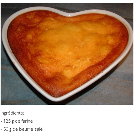
Ingrédients
:
- 125 g de farine
- 50 g de beurre salé