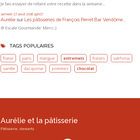
Je fais essayer de refaire votre recette dans la semaine...
samedi 27
août 2016
19h07
Aurélie
sur
Les pâtisseries de François Perret Bar Vendôme...
@ Escale Gourmande: Merci ;)
TAGS POPULAIRES
fraise
paris
mangue
entremets
fraises
valrhona
vanille
dacquoise
pommes
chocolat
Aurélie et la pâtisserie
Pâtisserie, desserts