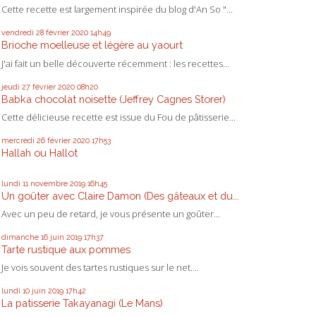
Cette recette est largement inspirée du blog d'An So "...
vendredi 28
février 2020
14h49
Brioche moelleuse et légère au yaourt
J'ai fait un belle découverte récemment : les recettes...
jeudi 27
février 2020
08h20
Babka chocolat noisette (Jeffrey Cagnes Storer)
Cette délicieuse recette est issue du Fou de pâtisserie...
mercredi 26
février 2020
17h53
Hallah ou Hallot
lundi 11
novembre 2019
16h45
Un goûter avec Claire Damon (Des gâteaux et du...
Avec un peu de retard, je vous présente un goûter...
dimanche 16
juin 2019
17h37
Tarte rustique aux pommes
Je vois souvent des tartes rustiques sur le net....
lundi 10
juin 2019
17h42
La patisserie Takayanagi (Le Mans)