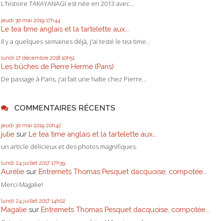
L’histoire TAKAYANAGI est née en 2013 avec...
jeudi 30
mai 2019
17h44
Le tea time anglais et la tartelette aux...
Il y a quelques semaines déjà, j'ai testé le tea time...
lundi 17
décembre 2018
10h51
Les bûches de Pierre Hermé (Paris)
De passage à Paris, j'ai fait une halte chez Pierre...
COMMENTAIRES RÉCENTS
jeudi 30
mai 2019
20h42
julie
sur
Le tea time anglais et la tartelette aux...
un article délicieux et des photos magnifiques.
lundi 24
juillet 2017
17h39
Aurélie
sur
Entremets Thomas Pesquet dacquoise, compotée...
Merci Magalie!
lundi 24
juillet 2017
14h02
Magalie
sur
Entremets Thomas Pesquet dacquoise, compotée...