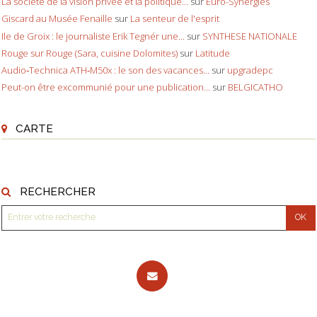
La société de la vision privée et la politique...
sur
Euro-Synergies
Giscard au Musée Fenaille
sur
La senteur de l'esprit
Ile de Groix : le journaliste Erik Tegnér une...
sur
SYNTHESE NATIONALE
Rouge sur Rouge (Sara, cuisine Dolomites)
sur
Latitude
Audio‑Technica ATH‑M50x : le son des vacances...
sur
upgradepc
Peut-on être excommunié pour une publication...
sur
BELGICATHO
CARTE
RECHERCHER