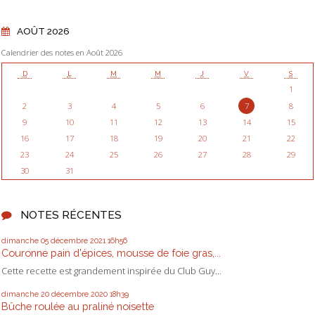
AOÛT 2026
Calendrier des notes en Août 2026
D
L
M
M
J
V
S
1
2
3
4
5
6
7
8
9
10
11
12
13
14
15
16
17
18
19
20
21
22
23
24
25
26
27
28
29
30
31
NOTES RÉCENTES
dimanche 05
décembre 2021
16h56
Couronne pain d'épices, mousse de foie gras,...
Cette recette est grandement inspirée du Club Guy...
dimanche 20
décembre 2020
18h39
Bûche roulée au praliné noisette